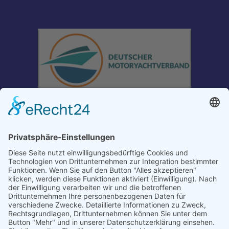
Carl-Maria-Splett-Str. 15 40595 Düsseldorf
anmeldung@sportschiffahrtschule.de
+49 1602074284