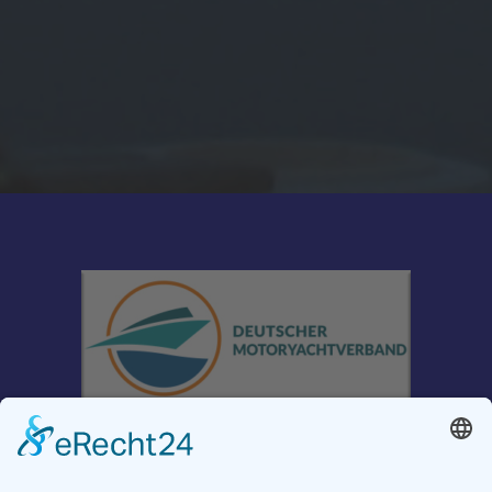
Carl-Maria-Splett-Str. 15 40595 Düsseldorf