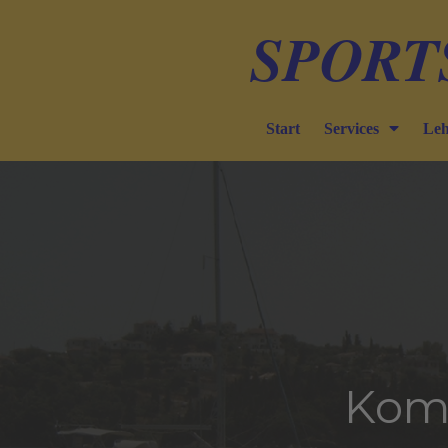
SPORT
Start
Services
Leh
Komb